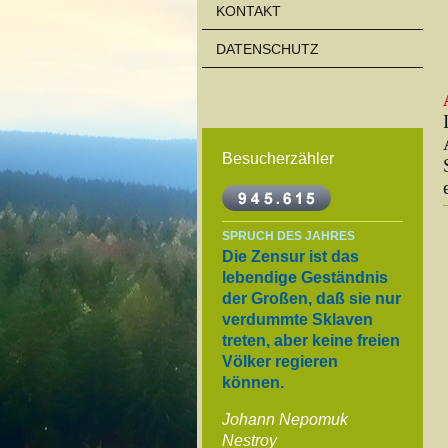
KONTAKT
DATENSCHUTZ
Besucherzähler
SPRUCH DES JAHRES
Die Zensur ist das
lebendige Geständnis
der Großen, daß sie nur
verdummte Sklaven
treten, aber keine freien
Völker regieren
können.
Johann Nepomuk
Nestroy