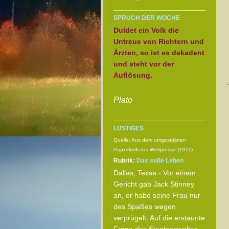
SPRUCH DER WOCHE
Duldet ein Volk die
Untreue von Richtern und
Ärzten, so ist es dekadent
und steht vor der
Auflösung.
Plato
LUSTIGES
Quelle: Aus dem umgestülpten
Papierkorb der Weltpresse (1977)
Rubrik:
Das süße Leben
Dallas, Texas - Vor einem
Gericht gab Jack Stinney
an, er habe seine Frau nur
des Spaßes wegen
verprügelt. Auf die erstaunte