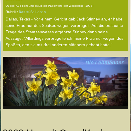
Quelle: Aus dem umgestülpten Papierkorb der Weltpresse (1977)
Rubrik:
Das süße Leben
Dallas, Texas - Vor einem Gericht gab Jack Stinney an, er habe
seine Frau nur des Spaßes wegen verprügelt. Auf die erstaunte
Frage des Staatsanwaltes ergänzte Stinney dann seine
Aussage: "Allerdings verprügelte ich meine Frau nur wegen des
Spaßes, den sie mit drei anderen Männern gehabt hatte."
Die Lehmänner