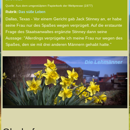
Quelle: Aus dem umgestülpten Papierkorb der Weltpresse (1977)
Rubrik:
Das süße Leben
Dallas, Texas - Vor einem Gericht gab Jack Stinney an, er habe
seine Frau nur des Spaßes wegen verprügelt. Auf die erstaunte
Frage des Staatsanwaltes ergänzte Stinney dann seine
Aussage: "Allerdings verprügelte ich meine Frau nur wegen des
Spaßes, den sie mit drei anderen Männern gehabt hatte."
Die Lehmänner