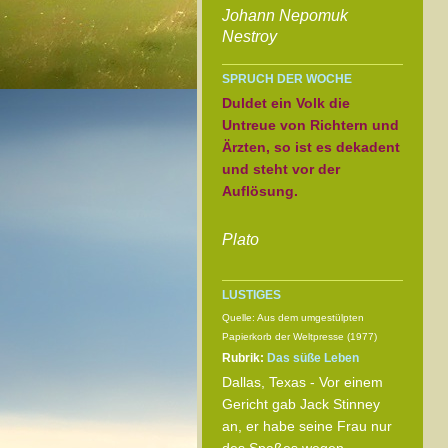
Johann Nepomuk
Nestroy
SPRUCH DER WOCHE
Duldet ein Volk die
Untreue von Richtern und
Ärzten, so ist es dekadent
und steht vor der
Auflösung.
Plato
LUSTIGES
Quelle: Aus dem umgestülpten
Papierkorb der Weltpresse (1977)
Rubrik:
Das süße Leben
Dallas, Texas - Vor einem
Gericht gab Jack Stinney
an, er habe seine Frau nur
des Spaßes wegen