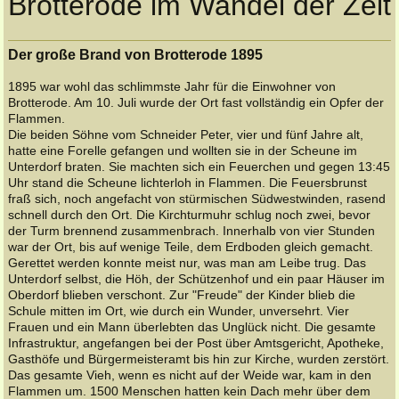
Brotterode im Wandel der Zeit
Der große Brand von Brotterode 1895
1895 war wohl das schlimmste Jahr für die Einwohner von
Brotterode. Am 10. Juli wurde der Ort fast vollständig ein Opfer der
Flammen.
Die beiden Söhne vom Schneider Peter, vier und fünf Jahre alt,
hatte eine Forelle gefangen und wollten sie in der Scheune im
Unterdorf braten. Sie machten sich ein Feuerchen und gegen 13:45
Uhr stand die Scheune lichterloh in Flammen. Die Feuersbrunst
fraß sich, noch angefacht von stürmischen Südwestwinden, rasend
schnell durch den Ort. Die Kirchturmuhr schlug noch zwei, bevor
der Turm brennend zusammenbrach. Innerhalb von vier Stunden
war der Ort, bis auf wenige Teile, dem Erdboden gleich gemacht.
Gerettet werden konnte meist nur, was man am Leibe trug. Das
Unterdorf selbst, die Höh, der Schützenhof und ein paar Häuser im
Oberdorf blieben verschont. Zur "Freude" der Kinder blieb die
Schule mitten im Ort, wie durch ein Wunder, unversehrt. Vier
Frauen und ein Mann überlebten das Unglück nicht. Die gesamte
Infrastruktur, angefangen bei der Post über Amtsgericht, Apotheke,
Gasthöfe und Bürgermeisteramt bis hin zur Kirche, wurden zerstört.
Das gesamte Vieh, wenn es nicht auf der Weide war, kam in den
Flammen um. 1500 Menschen hatten kein Dach mehr über dem