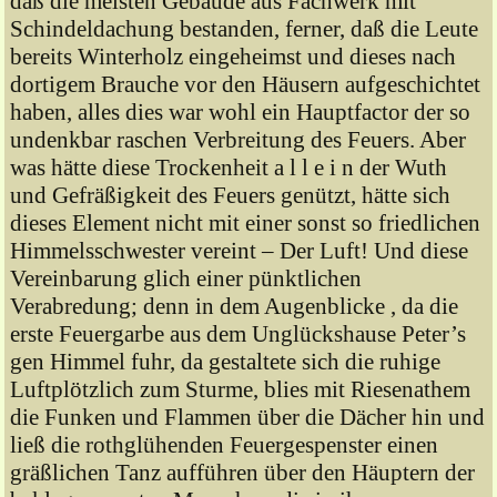
daß die meisten Gebäude aus Fachwerk mit
Schindeldachung bestanden, ferner, daß die Leute
bereits Winterholz eingeheimst und dieses nach
dortigem Brauche vor den Häusern aufgeschichtet
haben, alles dies war wohl ein Hauptfactor der so
undenkbar raschen Verbreitung des Feuers. Aber
was hätte diese Trockenheit a l l e i n der Wuth
und Gefräßigkeit des Feuers genützt, hätte sich
dieses Element nicht mit einer sonst so friedlichen
Himmelsschwester vereint – Der Luft! Und diese
Vereinbarung glich einer pünktlichen
Verabredung; denn in dem Augenblicke , da die
erste Feuergarbe aus dem Unglückshause Peter’s
gen Himmel fuhr, da gestaltete sich die ruhige
Luftplötzlich zum Sturme, blies mit Riesenathem
die Funken und Flammen über die Dächer hin und
ließ die rothglühenden Feuergespenster einen
gräßlichen Tanz aufführen über den Häuptern der