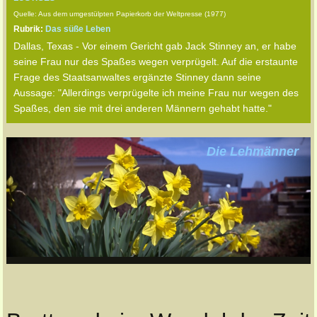
Quelle: Aus dem umgestülpten Papierkorb der Weltpresse (1977)
Rubrik:
Das süße Leben
Dallas, Texas - Vor einem Gericht gab Jack Stinney an, er habe
seine Frau nur des Spaßes wegen verprügelt. Auf die erstaunte
Frage des Staatsanwaltes ergänzte Stinney dann seine
Aussage: "Allerdings verprügelte ich meine Frau nur wegen des
Spaßes, den sie mit drei anderen Männern gehabt hatte."
Die Lehmänner