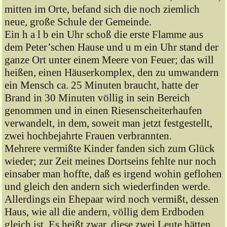
mitten im Orte, befand sich die noch ziemlich
neue, große Schule der Gemeinde.
Ein h a l b ein Uhr schoß die erste Flamme aus
dem Peter’schen Hause und u m ein Uhr stand der
ganze Ort unter einem Meere von Feuer; das will
heißen, einen Häuserkomplex, den zu umwandern
ein Mensch ca. 25 Minuten braucht, hatte der
Brand in 30 Minuten völlig in sein Bereich
genommen und in einen Riesenscheiterhaufen
verwandelt, in dem, soweit man jetzt festgestellt,
zwei hochbejahrte Frauen verbrannten.
Mehrere vermißte Kinder fanden sich zum Glück
wieder; zur Zeit meines Dortseins fehlte nur noch
einsaber man hoffte, daß es irgend wohin geflohen
und gleich den andern sich wiederfinden werde.
Allerdings ein Ehepaar wird noch vermißt, dessen
Haus, wie all die andern, völlig dem Erdboden
gleich ist. Es heißt zwar, diese zwei Leute hätten