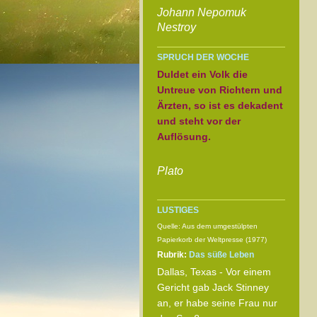
Johann Nepomuk
Nestroy
SPRUCH DER WOCHE
Duldet ein Volk die
Untreue von Richtern und
Ärzten, so ist es dekadent
und steht vor der
Auflösung.
Plato
LUSTIGES
Quelle: Aus dem umgestülpten
Papierkorb der Weltpresse (1977)
Rubrik:
Das süße Leben
Dallas, Texas - Vor einem
Gericht gab Jack Stinney
an, er habe seine Frau nur