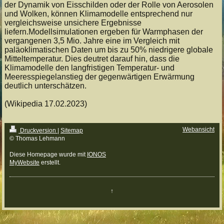
der Dynamik von Eisschilden oder der Rolle von Aerosolen
und Wolken, können Klimamodelle entsprechend nur
vergleichsweise unsichere Ergebnisse
liefern.Modellsimulationen ergeben für Warmphasen der
vergangenen 3,5 Mio. Jahre eine im Vergleich mit
paläoklimatischen Daten um bis zu 50% niedrigere globale
Mitteltemperatur. Dies deutret darauf hin, dass die
Klimamodelle den langfristigen Temperatur- und
Meeresspiegelanstieg der gegenwärtigen Erwärmung
deutlich unterschätzen.
(Wikipedia 17.02.2023)
Webansicht
Druckversion
|
Sitemap
© Thomas Lehmann
Diese Homepage wurde mit
IONOS
MyWebsite
erstellt.
↑