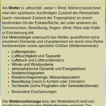
Als
Wetter
(v. althochdt.:
wetar
= Wind, Wehen) bezeichnet
man den spürbaren, kurzfristigen Zustand der Atmosphäre
(auch: messbarer Zustand der Troposphäre) an einem
bestimmten Ort der Erdoberfläche, der unter anderem als
Sonnenschein, Bewölkung, Regen, Wind, Hitze oder Kälte
in Erscheinung tritt.
Die
Meteorologie
untersucht das Wetter, quantifiziert seine
einzelnen Elemente und charakterisiert sie durch eine Reihe
fundamentaler sowie spezieller Größen (Wetterelemente):
Lufttemperatur
Luftfeuchtigkeit
und
Taupunkt
Luftdruck
und Luftdrucktendenz
Winde und Windsysteme
atmosphärische Dynamik
und
Energiebilanz
Niederschlagsarten
Niederschlagsmenge
,
Wasseräquivalent
Bewölkung
(meist in Achteln oder Zehnteln)
Sichtweite
(siehe
Flughafen
oder
Seewetterdienste
)
Besondere Erscheinungen
Die
Wettervorhersage
bzw. der Wetterbericht wird von
staatlichen und privaten
Wetterdiensten
geleistet. Die