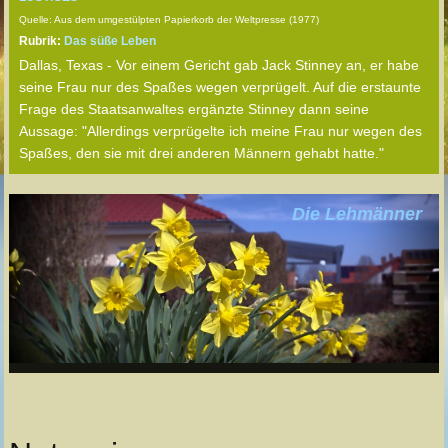
Quelle: Aus dem umgestülpten Papierkorb der Weltpresse (1977)
Rubrik:
Das süße Leben
Dallas, Texas - Vor einem Gericht gab Jack Stinney an, er habe
seine Frau nur des Spaßes wegen verprügelt. Auf die erstaunte
Frage des Staatsanwaltes ergänzte Stinney dann seine
Aussage: "Allerdings verprügelte ich meine Frau nur wegen des
Spaßes, den sie mit drei anderen Männern gehabt hatte."
Die Lehmänner