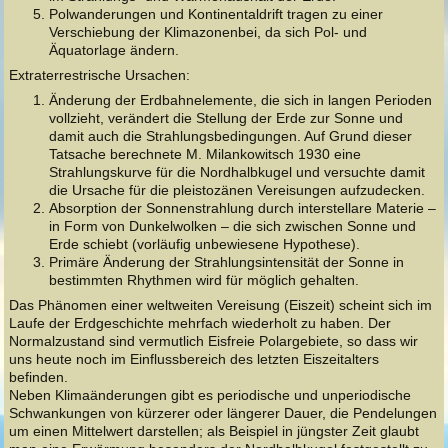
Polwanderungen und Kontinentaldrift tragen zu einer
Verschiebung der Klimazonenbei, da sich Pol- und
Äquatorlage ändern.
Extraterrestrische Ursachen:
Änderung der Erdbahnelemente, die sich in langen Perioden
vollzieht, verändert die Stellung der Erde zur Sonne und
damit auch die Strahlungsbedingungen. Auf Grund dieser
Tatsache berechnete M. Milankowitsch 1930 eine
Strahlungskurve für die Nordhalbkugel und versuchte damit
die Ursache für die pleistozänen Vereisungen aufzudecken.
Absorption der Sonnenstrahlung durch interstellare Materie –
in Form von Dunkelwolken – die sich zwischen Sonne und
Erde schiebt (vorläufig unbewiesene Hypothese).
Primäre Änderung der Strahlungsintensität der Sonne in
bestimmten Rhythmen wird für möglich gehalten.
Das Phänomen einer weltweiten Vereisung (Eiszeit) scheint sich im
Laufe der Erdgeschichte mehrfach wiederholt zu haben. Der
Normalzustand sind vermutlich Eisfreie Polargebiete, so dass wir
uns heute noch im Einflussbereich des letzten Eiszeitalters
befinden.
Neben Klimaänderungen gibt es periodische und unperiodische
Schwankungen von kürzerer oder längerer Dauer, die Pendelungen
um einen Mittelwert darstellen; als Beispiel in jüngster Zeit glaubt