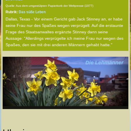
Quelle: Aus dem umgestülpten Papierkorb der Weltpresse (1977)
Rubrik:
Das süße Leben
Dallas, Texas - Vor einem Gericht gab Jack Stinney an, er habe
seine Frau nur des Spaßes wegen verprügelt. Auf die erstaunte
Frage des Staatsanwaltes ergänzte Stinney dann seine
Aussage: "Allerdings verprügelte ich meine Frau nur wegen des
Spaßes, den sie mit drei anderen Männern gehabt hatte."
Die Lehmänner