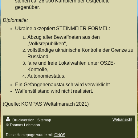
stehen ca. 26.000 Kämpfern der Ostgebiete
gegenüber.
Diplomatie:
Ukraine akzeptiert STEINMEIER-FORMEL:
Abzug aller Bewaffneten aus den
„Volksrepubliken“,
vollständige ukrainische Kontrolle der Grenze zu
Russland,
faire und freie Lokalwahlen unter OSZE-
Kontrolle,
Autonomiestatus.
Ein Gefangenenaustausch wird verwirklicht
Waffenstillstand wird nicht realisiert.
(Quelle: KOMPAS Weltalmanach 2021)
Webansicht
Druckversion
|
Sitemap
© Thomas Lehmann
Diese Homepage wurde mit
IONOS