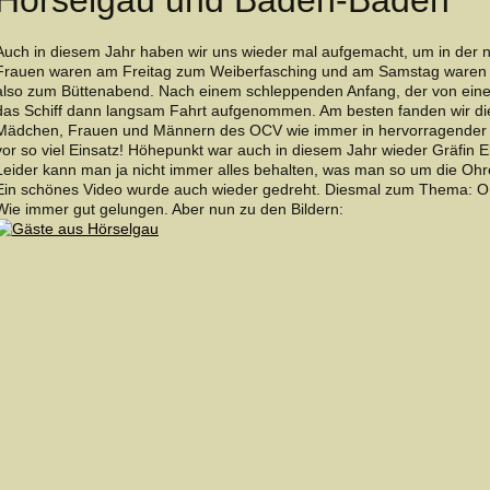
Hörselgau und Baden-Baden
Auch in diesem Jahr haben wir uns wieder mal aufgemacht, um in der nä
Frauen waren am Freitag zum Weiberfasching und am Samstag waren wir
also zum Büttenabend. Nach einem schleppenden Anfang, der von eine
das Schiff dann langsam Fahrt aufgenommen. Am besten fanden wir di
Mädchen, Frauen und Männern des OCV wie immer in hervorragender 
vor so viel Einsatz! Höhepunkt war auch in diesem Jahr wieder Gräfin
Leider kann man ja nicht immer alles behalten, was man so um die Ohre
Ein schönes Video wurde auch wieder gedreht. Diesmal zum Thema: O
Wie immer gut gelungen. Aber nun zu den Bildern: