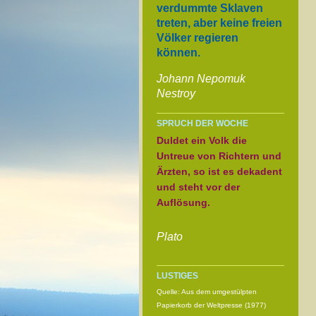
verdummte Sklaven
treten, aber keine freien
Völker regieren
können.
Johann Nepomuk
Nestroy
SPRUCH DER WOCHE
Duldet ein Volk die
Untreue von Richtern und
Ärzten, so ist es dekadent
und steht vor der
Auflösung.
Plato
LUSTIGES
Quelle: Aus dem umgestülpten
Papierkorb der Weltpresse (1977)