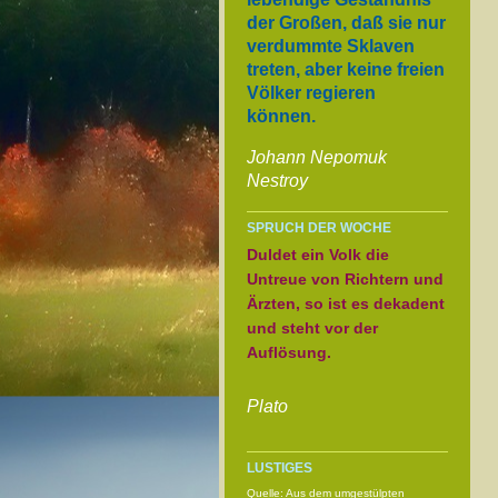
der Großen, daß sie nur
verdummte Sklaven
treten, aber keine freien
Völker regieren
können.
Johann Nepomuk
Nestroy
SPRUCH DER WOCHE
Duldet ein Volk die
Untreue von Richtern und
Ärzten, so ist es dekadent
und steht vor der
Auflösung.
Plato
LUSTIGES
Quelle: Aus dem umgestülpten