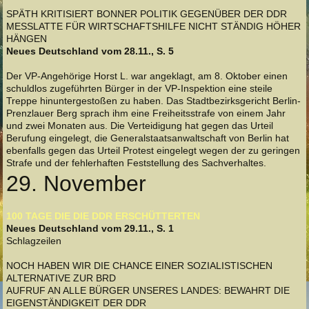
SPÄTH KRITISIERT BONNER POLITIK GEGENÜBER DER DDR
MESSLATTE FÜR WIRTSCHAFTSHILFE NICHT STÄNDIG HÖHER
HÄNGEN
Neues Deutschland vom 28.11., S. 5
Der VP-Angehörige Horst L. war angeklagt, am 8. Oktober einen
schuldlos zugeführten Bürger in der VP-Inspektion eine steile
Treppe hinuntergestoßen zu haben. Das Stadtbezirksgericht Berlin-
Prenzlauer Berg sprach ihm eine Freiheitsstrafe von einem Jahr
und zwei Monaten aus. Die Verteidigung hat gegen das Urteil
Berufung eingelegt, die Generalstaatsanwaltschaft von Berlin hat
ebenfalls gegen das Urteil Protest eingelegt wegen der zu geringen
Strafe und der fehlerhaften Feststellung des Sachverhaltes.
29. November
100 TAGE DIE DIE DDR ERSCHÜTTERTEN
Neues Deutschland vom 29.11., S. 1
Schlagzeilen
NOCH HABEN WIR DIE CHANCE EINER SOZIALISTISCHEN
ALTERNATIVE ZUR BRD
AUFRUF AN ALLE BÜRGER UNSERES LANDES: BEWAHRT DIE
EIGENSTÄNDIGKEIT DER DDR