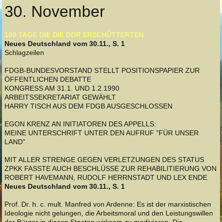
30. November
100 TAGE DIE DIE DDR ERSCHÜTTERTEN
Neues Deutschland vom 30.11., S. 1
Schlagzeilen
FDGB-BUNDESVORSTAND STELLT POSITIONSPAPIER ZUR
ÖFFENTLICHEN DEBATTE
KONGRESS AM 31.1. UND 1.2.1990
ARBEITSSEKRETARIAT GEWÄHLT
HARRY TISCH AUS DEM FDGB AUSGESCHLOSSEN
EGON KRENZ AN INITIATOREN DES APPELLS:
MEINE UNTERSCHRIFT UNTER DEN AUFRUF "FÜR UNSER
LAND"
MIT ALLER STRENGE GEGEN VERLETZUNGEN DES STATUS
ZPKK FASSTE AUCH BESCHLÜSSE ZUR REHABILITIERUNG VON
ROBERT HAVEMANN, RUDOLF HERRNSTADT UND LEX ENDE
Neues Deutschland vom 30.11., S. 1
Prof. Dr. h. c. mult. Manfred von Ardenne: Es ist der marxistischen
Ideologie nicht gelungen, die Arbeitsmoral und den Leistungswillen
der Bürger in diesen Staaten wirksam zu modivieren. Die