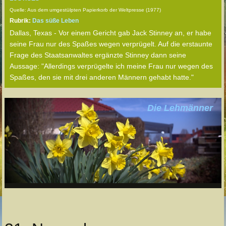
Quelle: Aus dem umgestülpten Papierkorb der Weltpresse (1977)
Rubrik:
Das süße Leben
Dallas, Texas - Vor einem Gericht gab Jack Stinney an, er habe
seine Frau nur des Spaßes wegen verprügelt. Auf die erstaunte
Frage des Staatsanwaltes ergänzte Stinney dann seine
Aussage: "Allerdings verprügelte ich meine Frau nur wegen des
Spaßes, den sie mit drei anderen Männern gehabt hatte."
Die Lehmänner