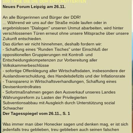
100 TAGE DIE DIE DDR ERSCHÜTTERTEN
Neues Forum Leipzig am 26.11.
An alle Bürgerinnen und Bürger der DDR!
... Während wir uns auf der Straße müde laufen oder in
ergebnislosen "Dialogen" unseren Unmut abarbeiten, wird hinter
verschlossenen Türen erneut ohne unsere Mitsprache über unsere
Zukunft entschieden.
Das dürfen wir nicht hinnehmen, deshalb fordern wir:
- Schaffung eines "Runden Tisches" unter Einschluß der
oppositionellen Gruppierungen mit Kontroll- und
Entscheidungskompetenzen zur Vorbereitung aller
Volkskammerbeschlüsse
- sofortige Offenklegung aller Wirtschaftsdaten, insbesondere der
Auslandsverschuldung, des Handelsdefizits und der Inflationsrate
- Transparenz in Wirtschaftsverhandlungen, Schaffung eines
Devisenkontrollrates
- Sofortmaßnahmen gegen den Ausverkauf unseres Landes
Währungsreform zu Lasten der Privilegierten
Subventionsabbau mit Ausgleich durch Unterstützung sozial
Schwacher
Der Tagesspiegel vom 26.11., S. 1
Was immer man über Honecker sagen und denken mag, er ist sich
jedenfalls treu geblieben, treu geblieben auch seinen falschen