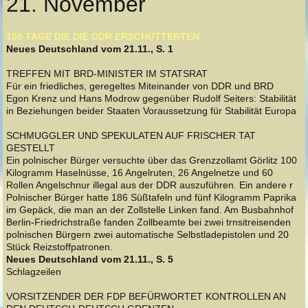
21. November
100 TAGE DIE DIE DDR ERSCHÜTTERTEN
Neues Deutschland vom 21.11., S. 1
TREFFEN MIT BRD-MINISTER IM STATSRAT
Für ein friedliches, geregeltes Miteinander von DDR und BRD
Egon Krenz und Hans Modrow gegenüber Rudolf Seiters: Stabilität
in Beziehungen beider Staaten Voraussetzung für Stabilität Europa
SCHMUGGLER UND SPEKULATEN AUF FRISCHER TAT
GESTELLT
Ein polnischer Bürger versuchte über das Grenzzollamt Görlitz 100
Kilogramm Haselnüsse, 16 Angelruten, 26 Angelnetze und 60
Rollen Angelschnur illegal aus der DDR auszuführen. Ein andere r
Polnischer Bürger hatte 186 Süßtafeln und fünf Kilogramm Paprika
im Gepäck, die man an der Zollstelle Linken fand. Am Busbahnhof
Berlin-Friedrichstraße fanden Zollbeamte bei zwei trnsitreisenden
polnischen Bürgern zwei automatische Selbstladepistolen und 20
Stück Reizstoffpatronen.
Neues Deutschland vom 21.11., S. 5
Schlagzeilen
VORSITZENDER DER FDP BEFÜRWORTET KONTROLLEN AN