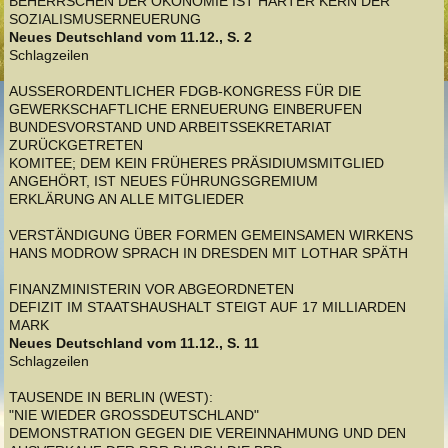
BEHERRSCHEN DER ÖKONOMIE IST HARTER KERN DER
SOZIALISMUSERNEUERUNG
Neues Deutschland vom 11.12., S. 2
Schlagzeilen
AUSSERORDENTLICHER FDGB-KONGRESS FÜR DIE
GEWERKSCHAFTLICHE ERNEUERUNG EINBERUFEN
BUNDESVORSTAND UND ARBEITSSEKRETARIAT
ZURÜCKGETRETEN
KOMITEE; DEM KEIN FRÜHERES PRÄSIDIUMSMITGLIED
ANGEHÖRT, IST NEUES FÜHRUNGSGREMIUM
ERKLÄRUNG AN ALLE MITGLIEDER
VERSTÄNDIGUNG ÜBER FORMEN GEMEINSAMEN WIRKENS
HANS MODROW SPRACH IN DRESDEN MIT LOTHAR SPÄTH
FINANZMINISTERIN VOR ABGEORDNETEN
DEFIZIT IM STAATSHAUSHALT STEIGT AUF 17 MILLIARDEN
MARK
Neues Deutschland vom 11.12., S. 11
Schlagzeilen
TAUSENDE IN BERLIN (WEST):
"NIE WIEDER GROSSDEUTSCHLAND"
DEMONSTRATION GEGEN DIE VEREINNAHMUNG UND DEN