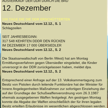
AUSVERKAUF DER DDR DURCH DIE BRD
12. Dezember
100 TAGE DIE DIE DDR ERSCHÜTTERTEN
Neues Deutschland vom 12.12., S. 1
Schlagzeilen
SEIT JAHRESBEGINN:
317 548 KEHRTEN DDDR DEN RÜCKEN
IM DEZEMBER 17 000 ÜBERSIEDLER
Neues Deutschland vom 12.12., S. 2
Die Staatsanwaltschaft von Berlin /West) hat am Montag
Ermittlungsverfahren gegen Übersiedler eingeleitet, die Kinder
unversorgt in der DDR zurückgelassen haben, meldet dpa.
Neues Deutschland vom 12.12., S. 2
Entsprechend einer Anfrage auf der 13. Volkskammertagung zum
Besitz von Pistolen durch leitende Funktionäre hat der Minister für
Innere Angelegenheiten Maßnahmen zur sofortigen Einziehung der
auf der Grundlage der Schußwaffenverordnung vom 26.3.1987
ehemals ausgegebenen Waffen festgelegt. Am gestrigen Montag
konnte die Abgabe der Waffen einschließlich der für ihren legalen
Besitz erteilten Erlaubnisse im wesentlichen abgeschlossen werden.