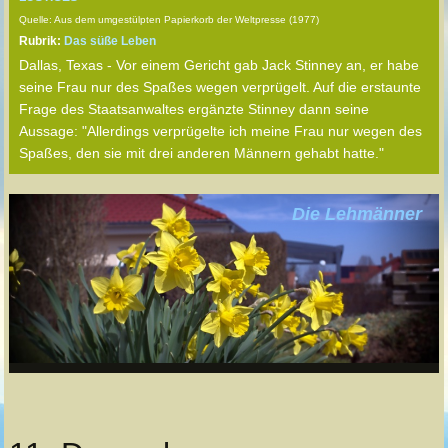
Quelle: Aus dem umgestülpten Papierkorb der Weltpresse (1977)
Rubrik:
Das süße Leben
Dallas, Texas - Vor einem Gericht gab Jack Stinney an, er habe
seine Frau nur des Spaßes wegen verprügelt. Auf die erstaunte
Frage des Staatsanwaltes ergänzte Stinney dann seine
Aussage: "Allerdings verprügelte ich meine Frau nur wegen des
Spaßes, den sie mit drei anderen Männern gehabt hatte."
Die Lehmänner