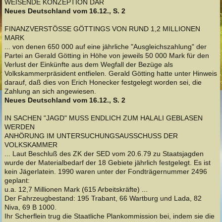
WEISENDE KONZEPTION DAR
Neues Deutschland vom 16.12., S. 2
FINANZVERSTÖSSE GÖTTINGS VON RUND 1,2 MILLIONEN
MARK
... von denen 650 000 auf eine jährliche "Ausgleichszahlung" der
Partei an Gerald Götting in Höhe von jeweils 50 000 Mark für den
Verlust der Einkünfte aus dem Wegfall der Bezüge als
Volkskammerpräsident entfielen. Gerald Götting hatte unter Hinweis
darauf, daß dies von Erich Honecker festgelegt worden sei, die
Zahlung an sich angewiesen.
Neues Deutschland vom 16.12., S. 2
IN SACHEN "JAGD" MUSS ENDLICH ZUM HALALI GEBLASEN
WERDEN
ANHÖRUNG IM UNTERSUCHUNGSAUSSCHUSS DER
VOLKSKAMMER
... Laut Beschluß des ZK der SED vom 20.6.79 zu Staatsjagden
wurde der Materialbedarf der 18 Gebiete jährlich festgelegt. Es ist
kein Jägerlatein. 1990 waren unter der Fondträgernummer 2496
geplant:
u.a. 12,7 Millionen Mark (615 Arbeitskräfte) ...
Der Fahrzeugbestand: 195 Trabant, 66 Wartburg und Lada, 82
Niva, 69 B 1000.
Ihr Scherflein trug die Staatliche Plankommission bei, indem sie die