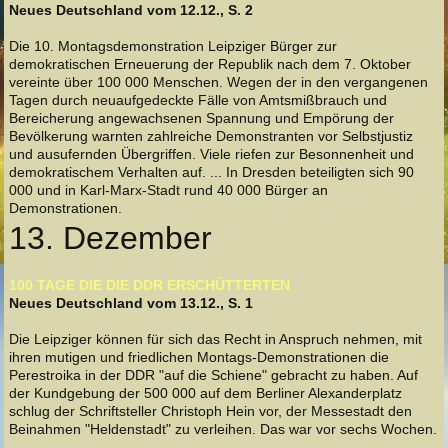
Neues Deutschland vom 12.12., S. 2
Die 10. Montagsdemonstration Leipziger Bürger zur
demokratischen Erneuerung der Republik nach dem 7. Oktober
vereinte über 100 000 Menschen. Wegen der in den vergangenen
Tagen durch neuaufgedeckte Fälle von Amtsmißbrauch und
Bereicherung angewachsenen Spannung und Empörung der
Bevölkerung warnten zahlreiche Demonstranten vor Selbstjustiz
und ausufernden Übergriffen. Viele riefen zur Besonnenheit und
demokratischem Verhalten auf. ... In Dresden beteiligten sich 90
000 und in Karl-Marx-Stadt rund 40 000 Bürger an
Demonstrationen.
13. Dezember
100 TAGE DIE DIE DDR ERSCHÜTTERTEN
Neues Deutschland vom 13.12., S. 1
Die Leipziger können für sich das Recht in Anspruch nehmen, mit
ihren mutigen und friedlichen Montags-Demonstrationen die
Perestroika in der DDR "auf die Schiene" gebracht zu haben. Auf
der Kundgebung der 500 000 auf dem Berliner Alexanderplatz
schlug der Schriftsteller Christoph Hein vor, der Messestadt den
Beinahmen "Heldenstadt" zu verleihen. Das war vor sechs Wochen.
...