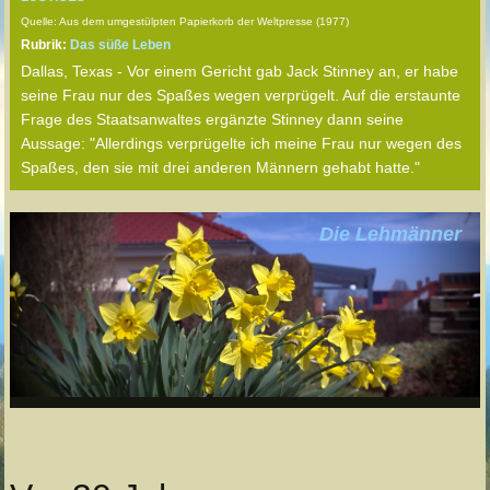
Quelle: Aus dem umgestülpten Papierkorb der Weltpresse (1977)
Rubrik:
Das süße Leben
Dallas, Texas - Vor einem Gericht gab Jack Stinney an, er habe
seine Frau nur des Spaßes wegen verprügelt. Auf die erstaunte
Frage des Staatsanwaltes ergänzte Stinney dann seine
Aussage: "Allerdings verprügelte ich meine Frau nur wegen des
Spaßes, den sie mit drei anderen Männern gehabt hatte."
Die Lehmänner