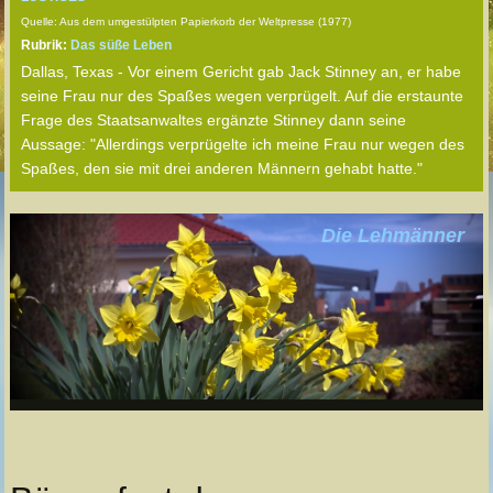
Quelle: Aus dem umgestülpten Papierkorb der Weltpresse (1977)
Rubrik:
Das süße Leben
Dallas, Texas - Vor einem Gericht gab Jack Stinney an, er habe
seine Frau nur des Spaßes wegen verprügelt. Auf die erstaunte
Frage des Staatsanwaltes ergänzte Stinney dann seine
Aussage: "Allerdings verprügelte ich meine Frau nur wegen des
Spaßes, den sie mit drei anderen Männern gehabt hatte."
Die Lehmänner