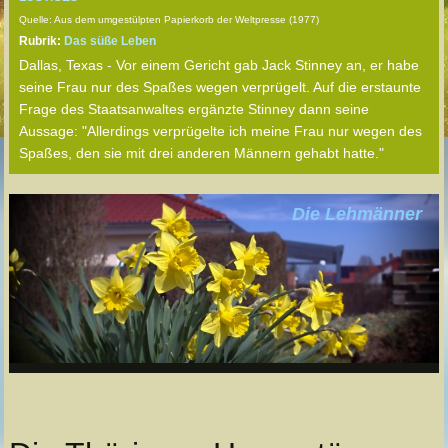
Quelle: Aus dem umgestülpten Papierkorb der Weltpresse (1977)
Rubrik:
Das süße Leben
Dallas, Texas - Vor einem Gericht gab Jack Stinney an, er habe
seine Frau nur des Spaßes wegen verprügelt. Auf die erstaunte
Frage des Staatsanwaltes ergänzte Stinney dann seine
Aussage: "Allerdings verprügelte ich meine Frau nur wegen des
Spaßes, den sie mit drei anderen Männern gehabt hatte."
Die Lehmänner