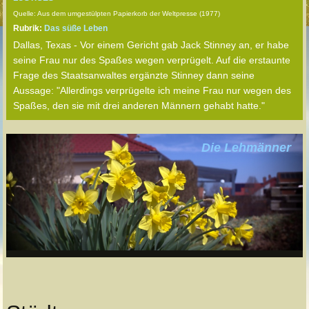
Quelle: Aus dem umgestülpten Papierkorb der Weltpresse (1977)
Rubrik:
Das süße Leben
Dallas, Texas - Vor einem Gericht gab Jack Stinney an, er habe
seine Frau nur des Spaßes wegen verprügelt. Auf die erstaunte
Frage des Staatsanwaltes ergänzte Stinney dann seine
Aussage: "Allerdings verprügelte ich meine Frau nur wegen des
Spaßes, den sie mit drei anderen Männern gehabt hatte."
Die Lehmänner