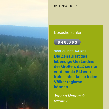
DATENSCHUTZ
Besucherzähler
SPRUCH DES JAHRES
Die Zensur ist das
lebendige Geständnis
der Großen, daß sie nur
verdummte Sklaven
treten, aber keine freien
Völker regieren
können.
Johann Nepomuk
Nestroy