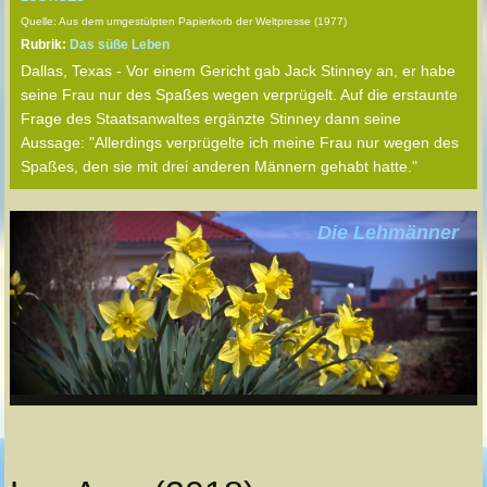
Quelle: Aus dem umgestülpten Papierkorb der Weltpresse (1977)
Rubrik:
Das süße Leben
Dallas, Texas - Vor einem Gericht gab Jack Stinney an, er habe
seine Frau nur des Spaßes wegen verprügelt. Auf die erstaunte
Frage des Staatsanwaltes ergänzte Stinney dann seine
Aussage: "Allerdings verprügelte ich meine Frau nur wegen des
Spaßes, den sie mit drei anderen Männern gehabt hatte."
Die Lehmänner