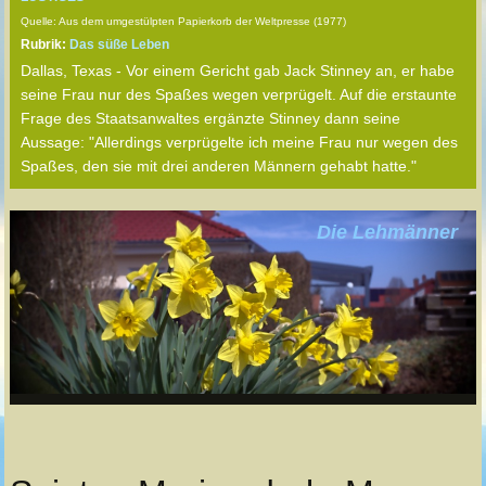
Quelle: Aus dem umgestülpten Papierkorb der Weltpresse (1977)
Rubrik:
Das süße Leben
Dallas, Texas - Vor einem Gericht gab Jack Stinney an, er habe
seine Frau nur des Spaßes wegen verprügelt. Auf die erstaunte
Frage des Staatsanwaltes ergänzte Stinney dann seine
Aussage: "Allerdings verprügelte ich meine Frau nur wegen des
Spaßes, den sie mit drei anderen Männern gehabt hatte."
Die Lehmänner